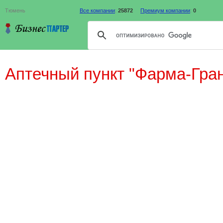
Тюмень
Все компании
:
25872
Премиум компании
:
0
Аптечный пункт "Фарма-Гра