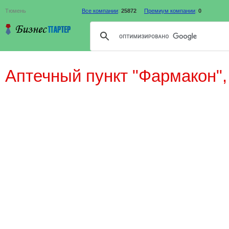
Тюмень
Все компании
:
25872
Премиум компании
:
0
Аптечный пункт "Фармакон"