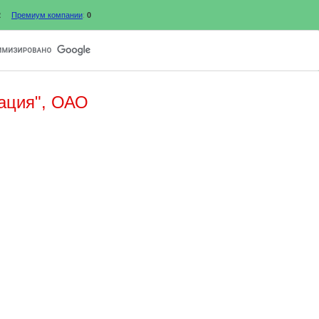
2
Премиум компании
:
0
ация", ОАО