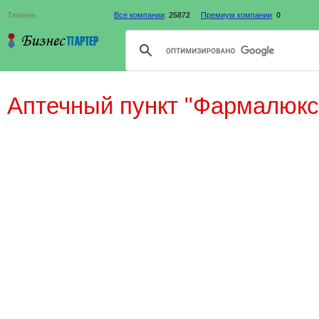
Тюмень
Все компании
:
25872
Премиум компании
:
0
Аптечный пункт "Фармалюк