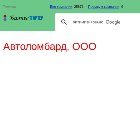
Тюмень
Все компании
:
25872
Премиум компании
:
0
Автоломбард, ООО