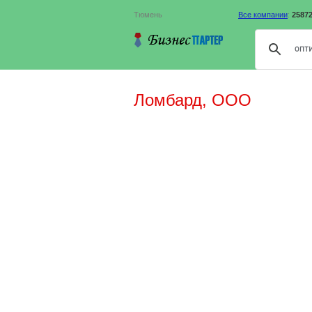
Тюмень
Все компании
:
2587
Ломбард, ООО