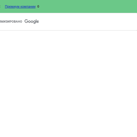
2
Премиум компании
:
0