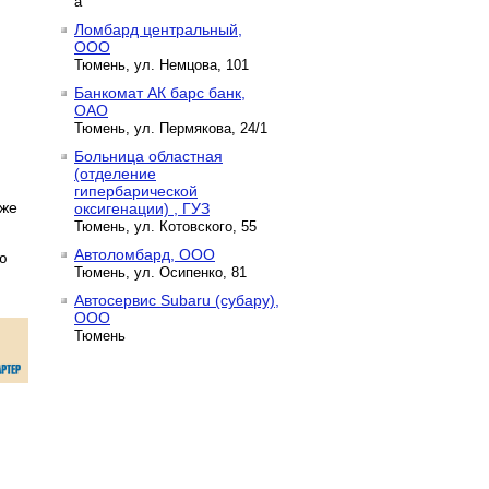
а
Ломбард центральный,
ООО
Тюмень, ул. Немцова, 101
Банкомат АК барс банк,
ОАО
Тюмень, ул. Пермякова, 24/1
Больница областная
(отделение
гипербарической
кже
оксигенации) , ГУЗ
Тюмень, ул. Котовского, 55
Автоломбард, ООО
ю
Тюмень, ул. Осипенко, 81
Автосервис Subaru (субару),
ООО
Тюмень