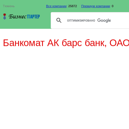
Тюмень
Все компании
:
25872
Премиум компании
:
0
Банкомат АК барс банк, ОА