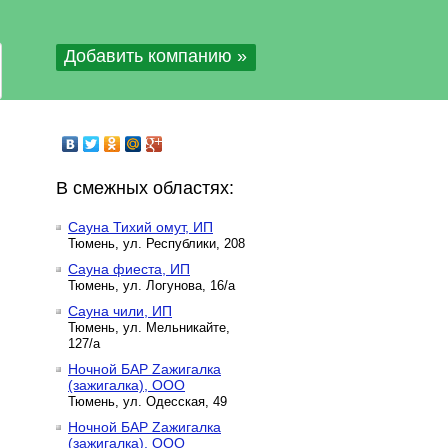
Добавить компанию »
В смежных областях:
Сауна Тихий омут, ИП
Тюмень, ул. Республики, 208
Сауна фиеста, ИП
Тюмень, ул. Логунова, 16/а
Сауна чили, ИП
Тюмень, ул. Мельникайте,
127/а
Ночной БАР Zажигалка
(зажигалка), ООО
Тюмень, ул. Одесская, 49
Ночной БАР Zажигалка
(зажигалка), ООО