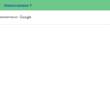
2
Премиум компании
:
0