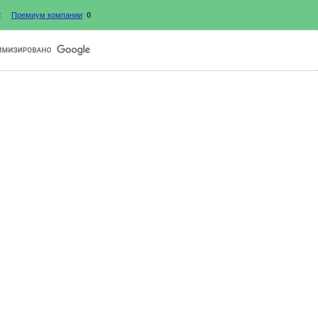
2
Премиум компании
:
0