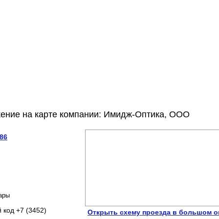
ение на карте компании: Имидж-Оптика, ООО
 86
ары
 код +7 (3452)
Открыть схему проезда в большом о