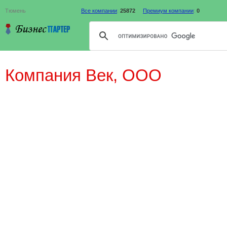
Тюмень
Все компании
:
25872
Премиум компании
:
0
Компания Век, ООО