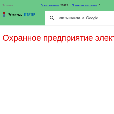
Тюмень
Все компании
:
25872
Премиум компании
:
0
Охранное предприятие эле