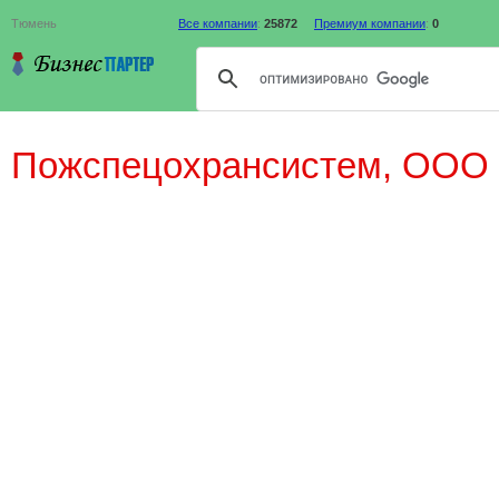
Тюмень
Все компании
:
25872
Премиум компании
:
0
Пожспецохрансистем, ООО