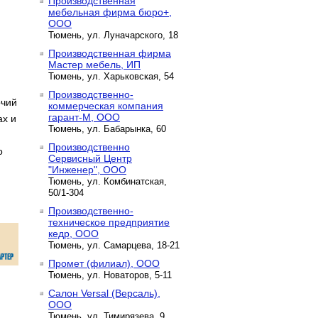
Производственная
мебельная фирма бюро+,
ООО
Тюмень, ул. Луначарского, 18
Производственная фирма
Мастер мебель, ИП
Тюмень, ул. Харьковская, 54
Производственно-
очий
коммерческая компания
гарант-М, ООО
х и
Тюмень, ул. Бабарынка, 60
Производственно
о
Сервисный Центр
"Инженер", ООО
Тюмень, ул. Комбинатская,
50/1-304
Производственно-
техническое предприятие
кедр, ООО
Тюмень, ул. Самарцева, 18-21
Промет (филиал), ООО
Тюмень, ул. Новаторов, 5-11
Салон Versal (Версаль),
ООО
Тюмень, ул. Тимирязева, 9