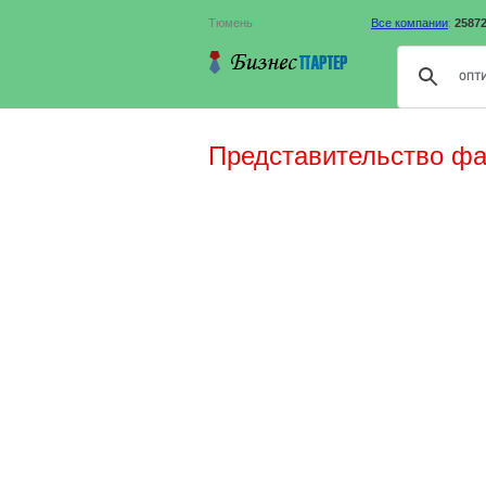
Тюмень
Все компании
:
2587
Представительство фа