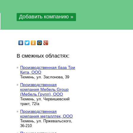
Добавить компанию »
В смежных областях:
Производственная база Три
Кита, ООО
Тюмень, ул. Заслонова, 39
Производственная
компания Мебель Group
(Мебель Групп), ООО
Тюмень, ул. Червишевский
тракт, 72/а
Производственная
компания металлтек, ООО
Тюмень, ул. Пржевальского,
36-210