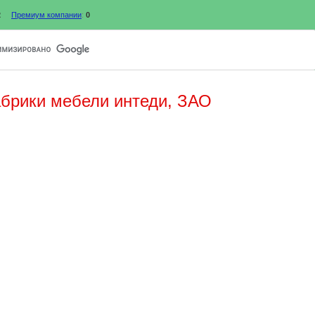
2
Премиум компании
:
0
брики мебели интеди, ЗАО