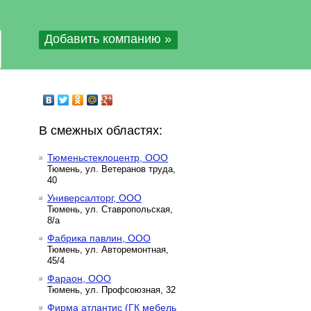
Добавить компанию »
В смежных областях:
Тюменьстеклоцентр, ООО
Тюмень, ул. Ветеранов труда,
40
Универсалторг, ООО
Тюмень, ул. Ставропольская,
8/а
Фабрика павлин, ООО
Тюмень, ул. Авторемонтная,
45/4
Фараон, ООО
Тюмень, ул. Профсоюзная, 32
Фирма атлантис (ГК мебель