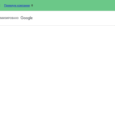
2
Премиум компании
:
0