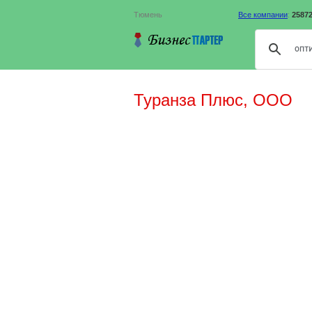
Тюмень
Все компании
:
2587
Туранза Плюс, ООО