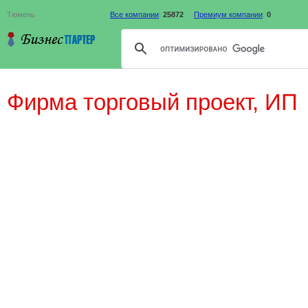
Тюмень
Все компании
:
25872
Премиум компании
:
0
Фирма торговый проект, ИП