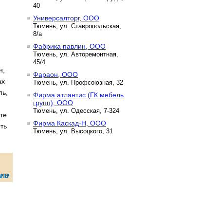
40
Универсалторг, ООО
Тюмень, ул. Ставропольская,
8/а
Фабрика павлин, ООО
Тюмень, ул. Авторемонтная,
45/4
н,
Фараон, ООО
ах
Тюмень, ул. Профсоюзная, 32
ль,
Фирма атлантис (ГК мебель
групп), ООО
Тюмень, ул. Одесская, 7-324
те
Фирма Каскад-Н, ООО
ть
Тюмень, ул. Высоцкого, 31