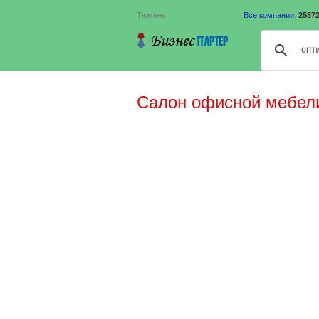
Тюмень
Все компании
:
2587
Салон офисной мебел