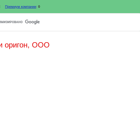
2
Премиум компании
:
0
и оригон, ООО