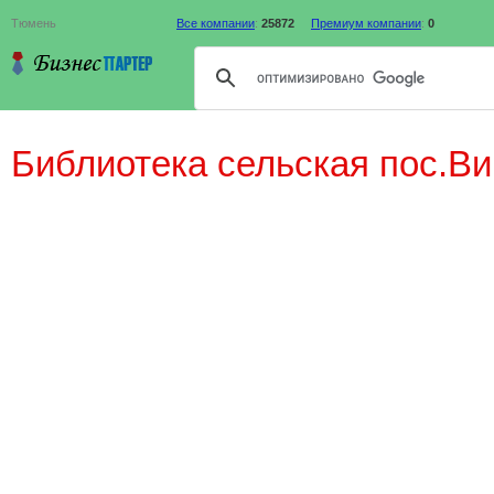
Тюмень
Все компании
:
25872
Премиум компании
:
0
Библиотека сельская пос.В