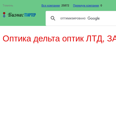
Тюмень
Все компании
:
25872
Премиум компании
:
0
Оптика дельта оптик ЛТД, З