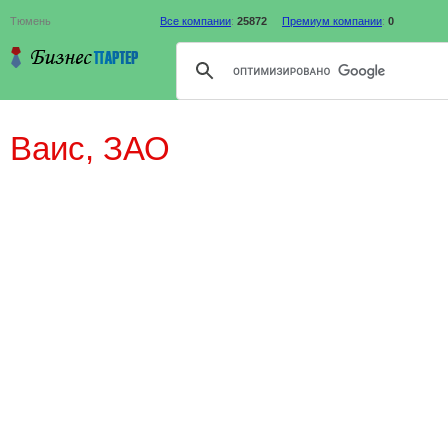
Тюмень
Все компании
:
25872
Премиум компании
:
0
Ваис, ЗАО