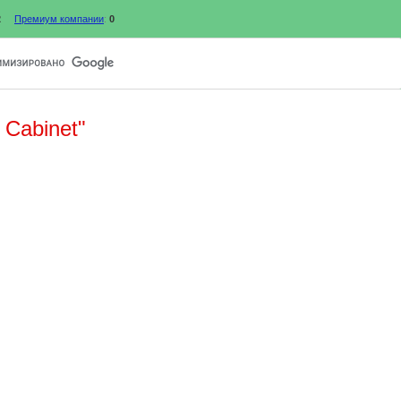
2
Премиум компании
:
0
 Cabinet"