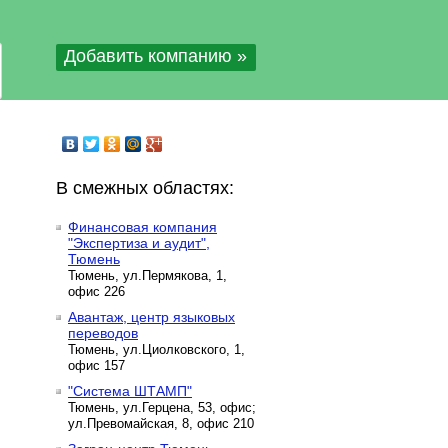
Добавить компанию »
В смежных областях:
Финансовая компания
"Экспертиза и аудит",
Тюмень
Тюмень, ул.Пермякова, 1,
офис 226
Авантаж, центр языковых
переводов
Тюмень, ул.Циолковского, 1,
офис 157
"Cиcтeмa ШТАМП"
Тюмень, ул.Герцена, 53, офис;
ул.Превомайская, 8, офис 210