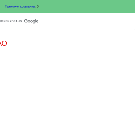
2
Премиум компании
:
0
АО