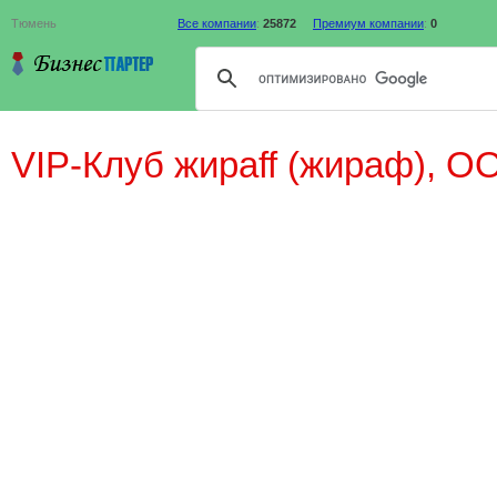
Тюмень
Все компании
:
25872
Премиум компании
:
0
VIP-Клуб жираff (жираф), О