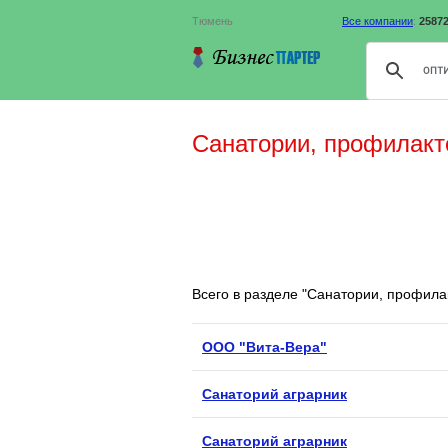
Тюмень
Все компании
:
2587
Санатории, профилакт
Всего в разделе "Санатории, профил
ООО "Вита-Вера"
Санаторий аграрник
Санаторий аграрник